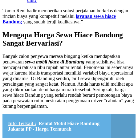
unit?
Tomio Rent hadir memberikan solusi perjalanan berkelas dengan
rincian biaya yang kompetitif melalui
layanan sewa hiace
Bandung
yang sudah teruji kualitasnya.”
Mengapa Harga Sewa Hiace Bandung
Sangat Bervariasi?
Banyak calon penyewa merasa bingung ketika mendapatkan
penawaran
sewa mobil hiace di Bandung
yang selisihnya bisa
mencapai ratusan ribu rupiah antar rental. Fenomena ini sebenarnya
wajar karena bisnis transportasi memiliki variabel biaya operasional
yang dinamis. Di Bandung sendiri, tarif sewa dipengaruhi oleh
persaingan yang sangat ketat. Namun, Anda harus teliti melihat apa
yang dikorbankan demi harga murah tersebut. Seringkali, harga
sewa hiace Bandung yang terlalu rendah berarti pemotongan biaya
pada perawatan rutin mesin atau penggunaan driver “cabutan” yang
kurang berpengalaman.
Info Terkait :
Rental Mobil Hiace Bandung
Jakarta PP - Harga Termurah