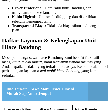
Driver Profesional:
Hafal jalur tikus Bandung dan
mengutamakan keselamatan.
Kabin Higienis:
Unit selalu difogging dan dibersihkan
sebelum menjemput tamu.
Transparansi Biaya:
Tidak ada biaya siluman di tengah
jalan.
Daftar Layanan & Kelengkapan Unit
Hiace Bandung
Meskipun
harga sewa hiace Bandung
kami bersifat fluktuatif
mengikuti rute dan musim, kami menjamin standar fasilitas yang
Anda dapatkan adalah yang terbaik di kelasnya. Berikut adalah tabel
perbandingan layanan
rental mobil hiace Bandung
yang kami
sediakan:
Info Terkait :
Sewa Mobil Hiace Cimahi
Murah Siap Antar Jemput
Layanan / Fitur
Hiace Commuter
Hiace Premio