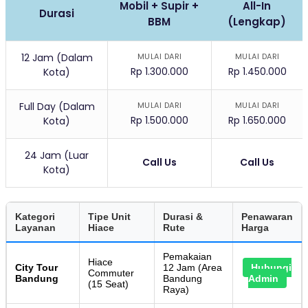
Mobil + Supir +
All-In
Durasi
BBM
(Lengkap)
12 Jam (Dalam
MULAI DARI
MULAI DARI
Rp 1.300.000
Rp 1.450.000
Kota)
Full Day (Dalam
MULAI DARI
MULAI DARI
Rp 1.500.000
Rp 1.650.000
Kota)
24 Jam (Luar
Call Us
Call Us
Kota)
Kategori
Tipe Unit
Durasi &
Penawaran
Layanan
Hiace
Rute
Harga
Pemakaian
Hiace
City Tour
12 Jam (Area
Hubungi
Commuter
Bandung
Bandung
Admin
(15 Seat)
Raya)