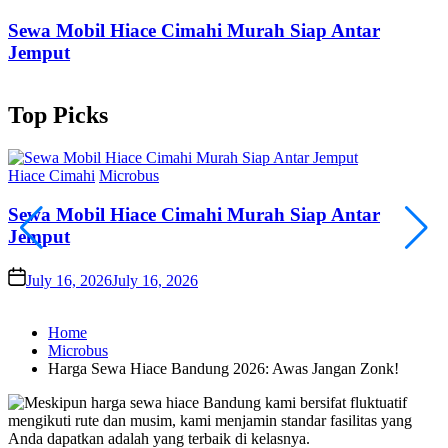
Sewa Mobil Hiace Cimahi Murah Siap Antar
Jemput
Top
Picks
Posted
P
Hiace Cimahi
Microbus
I
in
i
Sewa Mobil Hiace Cimahi Murah Siap Antar
Jemput
on
o
July 16, 2026
July 16, 2026
Home
Microbus
Harga Sewa Hiace Bandung 2026: Awas Jangan Zonk!