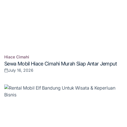
Hiace Cimahi
Posted
Sewa Mobil Hiace Cimahi Murah Siap Antar Jemput
in
July 16, 2026
Posted
on