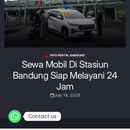
O RENTAL BANDUNG
AVANZA
Posted
il Di Stasiun
Rental Mobil 
in
ap Melayani 24
Murah & T
Jam
July 
uly 14, 2026
Post
Date
Contact us