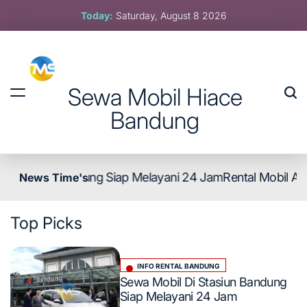
Skip
Today:
Saturday, August 8 2026
to
content
Sewa Mobil Hiace
Bandung
asiun Bandung Siap Melayani 24 Jam
Rental Mobil Avanza
News Time's
Top
Picks
INFO RENTAL BANDUNG
Posted
Sewa Mobil Di Stasiun Bandung
in
Siap Melayani 24 Jam