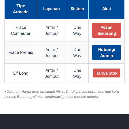
Tipe
Layanan
Sistem
Aksi
Armada
Hiace
Antar /
One
Pesan
Commuter
Jemput
Way
Sekarang
Antar /
One
Hubungi
Hiace Premio
Jemput
Way
Admin
Antar /
One
Elf Long
Tanya Stok
Jemput
Way
*Catatan: Harga drop off sudah All-In. Untuk penjemputan dari luar kota
menuju Bandung, silakan konfirmasi jadwal terlebih dahulu.