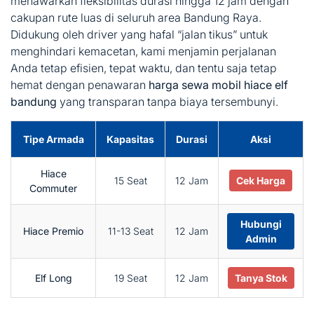
menawarkan fleksibilitas durasi hingga 12 jam dengan
cakupan rute luas di seluruh area Bandung Raya.
Didukung oleh driver yang hafal “jalan tikus” untuk
menghindari kemacetan, kami menjamin perjalanan
Anda tetap efisien, tepat waktu, dan tentu saja tetap
hemat dengan penawaran
harga sewa mobil hiace elf
bandung
yang transparan tanpa biaya tersembunyi.
Tipe Armada
Kapasitas
Durasi
Aksi
Hiace
15 Seat
12 Jam
Cek Harga
Commuter
Hubungi
Hiace Premio
11-13 Seat
12 Jam
Admin
Elf Long
19 Seat
12 Jam
Tanya Stok