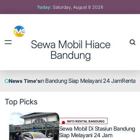
Skip
Today:
Saturday, August 8 2026
to
content
Sewa Mobil Hiace
Bandung
obil Di Stasiun Bandung Siap Melayani 24 Jam
Rental Mo
News Time's
Top
Picks
INFO RENTAL BANDUNG
Posted
Sewa Mobil Di Stasiun Bandung
in
Siap Melayani 24 Jam