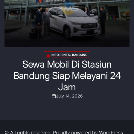
INFO RENTAL BANDUNG
Posted
Sewa Mobil Di Stasiun
in
Bandung Siap Melayani 24
Jam
July 14, 2026
Post
Date
© All rights reserved. Proudly powered by WordPress.