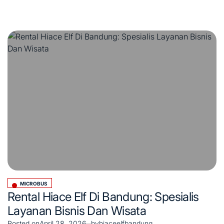
MICROBUS
Posted
Rental Hiace Elf Di Bandung: Spesialis
in
Layanan Bisnis Dan Wisata
Posted on
April 28, 2026
by
hiaceelfbandung