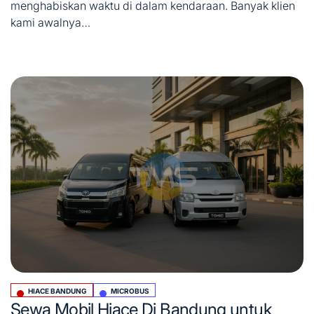
menghabiskan waktu di dalam kendaraan. Banyak klien
kami awalnya…
HIACE BANDUNG
MICROBUS
Posted
Sewa Mobil Hiace Di Bandung untuk
in