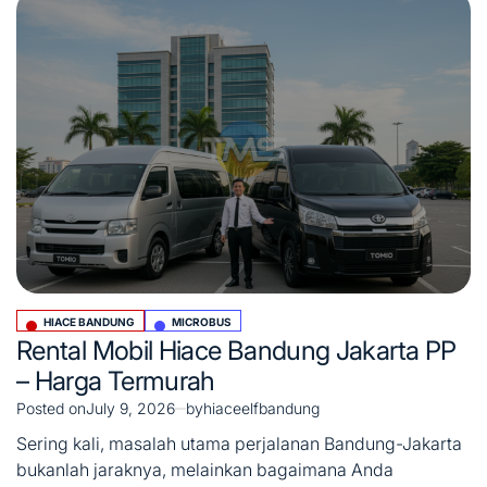
HIACE BANDUNG
MICROBUS
Posted
Rental Mobil Hiace Bandung Jakarta PP
in
– Harga Termurah
Posted on
July 9, 2026
by
hiaceelfbandung
Sering kali, masalah utama perjalanan Bandung-Jakarta
bukanlah jaraknya, melainkan bagaimana Anda