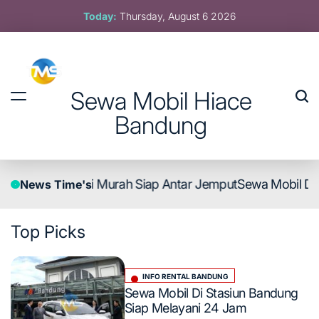
Skip
Today:
Thursday, August 6 2026
to
content
Sewa Mobil Hiace
Bandung
Hiace Cimahi Murah Siap Antar Jemput
Sewa Mobil Di Sta
News Time's
Top
Picks
INFO RENTAL BANDUNG
Posted
Sewa Mobil Di Stasiun Bandung
in
Siap Melayani 24 Jam