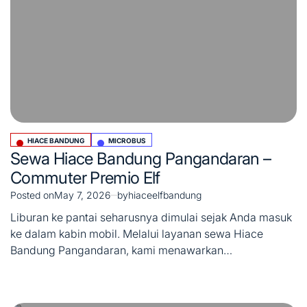
HIACE BANDUNG
MICROBUS
Posted
Sewa Hiace Bandung Pangandaran –
in
Commuter Premio Elf
Posted on
May 7, 2026
by
hiaceelfbandung
Liburan ke pantai seharusnya dimulai sejak Anda masuk
ke dalam kabin mobil. Melalui layanan sewa Hiace
Bandung Pangandaran, kami menawarkan…