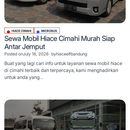
HIACE CIMAHI
MICROBUS
Posted
Sewa Mobil Hiace Cimahi Murah Siap
in
Antar Jemput
Posted on
July 16, 2026
by
hiaceelfbandung
Buat yang lagi cari info untuk layanan sewa mobil hiace
di cimahi terbaik dan terpercaya, kami menghadirkan
untuk anda yang…