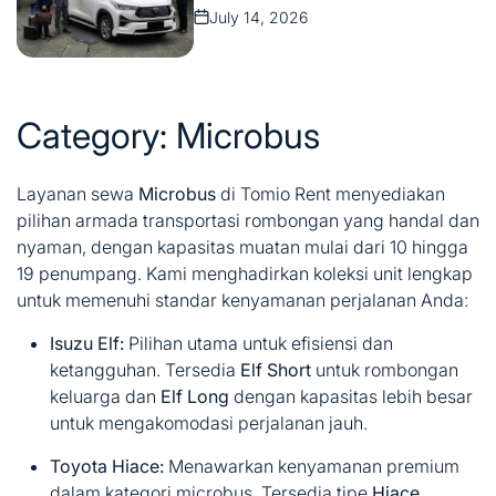
July 14, 2026
on
Category:
Microbus
Layanan sewa
Microbus
di Tomio Rent menyediakan
pilihan armada transportasi rombongan yang handal dan
nyaman, dengan kapasitas muatan mulai dari 10 hingga
19 penumpang. Kami menghadirkan koleksi unit lengkap
untuk memenuhi standar kenyamanan perjalanan Anda:
Isuzu Elf:
Pilihan utama untuk efisiensi dan
ketangguhan. Tersedia
Elf Short
untuk rombongan
keluarga dan
Elf Long
dengan kapasitas lebih besar
untuk mengakomodasi perjalanan jauh.
Toyota Hiace:
Menawarkan kenyamanan premium
dalam kategori microbus. Tersedia tipe
Hiace