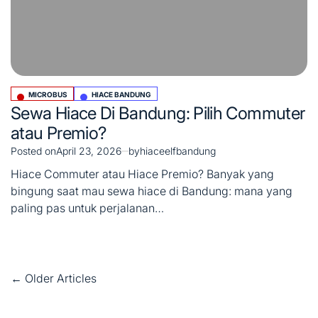
MICROBUS
HIACE BANDUNG
Posted
Sewa Hiace Di Bandung: Pilih Commuter
in
atau Premio?
Posted on
April 23, 2026
by
hiaceelfbandung
Hiace Commuter atau Hiace Premio? Banyak yang
bingung saat mau sewa hiace di Bandung: mana yang
paling pas untuk perjalanan…
Posts
←
Older Articles
navigation