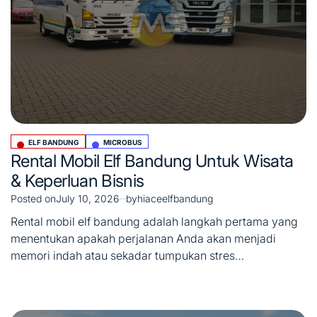
ELF BANDUNG
MICROBUS
Posted
Rental Mobil Elf Bandung Untuk Wisata
in
& Keperluan Bisnis
Posted on
July 10, 2026
by
hiaceelfbandung
Rental mobil elf bandung adalah langkah pertama yang
menentukan apakah perjalanan Anda akan menjadi
memori indah atau sekadar tumpukan stres…