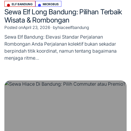
ELF BANDUNG
MICROBUS
Posted
Sewa Elf Long Bandung: Pilihan Terbaik
in
Wisata & Rombongan
Posted on
April 23, 2026
by
hiaceelfbandung
Sewa Elf Bandung: Elevasi Standar Perjalanan
Rombongan Anda Perjalanan kolektif bukan sekadar
berpindah titik koordinat, namun tentang bagaimana
menjaga ritme…