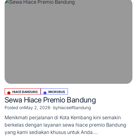
HIACE BANDUNG
MICROBUS
Posted
Sewa Hiace Premio Bandung
in
Posted on
May 2, 2026
by
hiaceelfbandung
Menikmati perjalanan di Kota Kembang kini semakin
berkelas dengan layanan sewa hiace premio Bandung
yang kami sediakan khusus untuk Anda.…