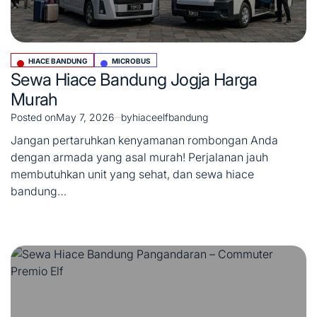
HIACE BANDUNG
MICROBUS
Posted
Sewa Hiace Bandung Jogja Harga
in
Murah
Posted on
May 7, 2026
by
hiaceelfbandung
Jangan pertaruhkan kenyamanan rombongan Anda
dengan armada yang asal murah! Perjalanan jauh
membutuhkan unit yang sehat, dan sewa hiace
bandung…