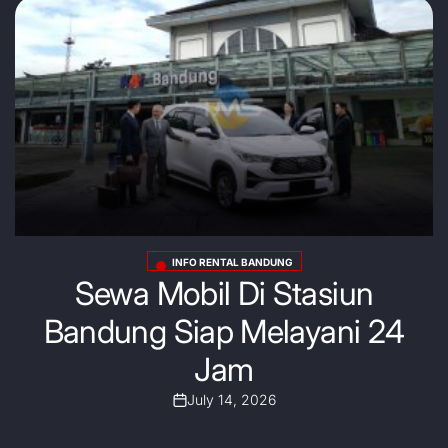
INFO RENTAL BANDUNG
Posted
Sewa Mobil Di Stasiun
in
Bandung Siap Melayani 24
Jam
July 14, 2026
Post
Date